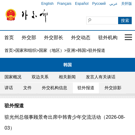
English
Français
Español
Русский
عربي
关怀版
首页
外交部
外交部长
外交动态
驻外机构
国家
首页
>
国家和组织
>
国家（地区）
>
亚洲
>
韩国
>驻外报道
韩国
国家概况
双边关系
相关新闻
发言人有关谈话
讲话
文件
外交机构信息
驻外报道
外交掠影
驻外报道
驻光州总领事顾景奇出席中韩青少年交流活动（2026-08-
03）