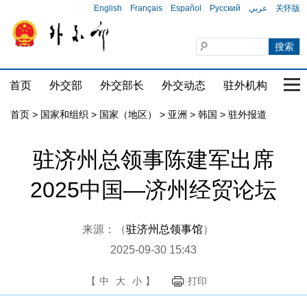
English
Français
Español
Русский
عربي
关怀版
首页
外交部
外交部长
外交动态
驻外机构
国家
首页
>
国家和组织
>
国家（地区）
>
亚洲
>
韩国
>
驻外报道
驻济州总领事陈建军出席
2025中国—济州经贸论坛
来源：（
驻济州总领事馆
）
2025-09-30 15:43
【
中
大
小
】
打印