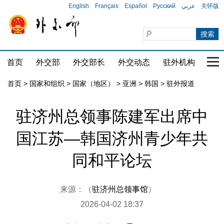
English
Français
Español
Русский
عربي
关怀版
首页
外交部
外交部长
外交动态
驻外机构
国家
首页
>
国家和组织
>
国家（地区）
>
亚洲
>
韩国
>
驻外报道
驻济州总领事陈建军出席中
国江苏—韩国济州青少年共
同和平论坛
来源：（
驻济州总领事馆
）
2026-04-02 18:37