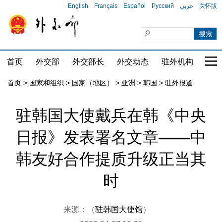
English
Français
Español
Русский
عربي
关怀版
首页
外交部
外交部长
外交动态
驻外机构
国家
首页
>
国家和组织
>
国家（地区）
>
亚洲
>
韩国
>
驻外报道
驻韩国大使戴兵在韩《中央
日报》发表署名文章——中
韩友好合作提质升级正当其
时
来源：（
驻韩国大使馆
）