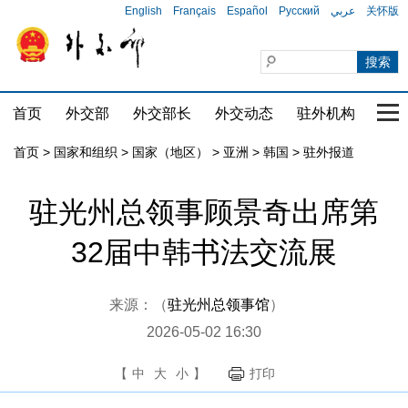
English
Français
Español
Русский
عربي
关怀版
首页
外交部
外交部长
外交动态
驻外机构
国家
首页
>
国家和组织
>
国家（地区）
>
亚洲
>
韩国
>
驻外报道
驻光州总领事顾景奇出席第
32届中韩书法交流展
来源：（
驻光州总领事馆
）
2026-05-02 16:30
【
中
大
小
】
打印