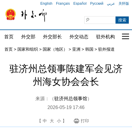
English
Français
Español
Русский
عربي
关怀版
首页
外交部
外交部长
外交动态
驻外机构
国家
首页
>
国家和组织
>
国家（地区）
>
亚洲
>
韩国
>
驻外报道
驻济州总领事陈建军会见济
州海女协会会长
来源：（
驻济州总领事馆
）
2026-05-19 17:46
【
中
大
小
】
打印