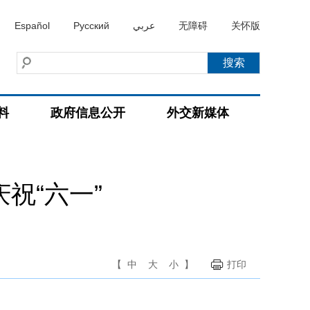
Español
Русский
عربي
无障碍
关怀版
料
政府信息公开
外交新媒体
祝“六一”
【
中
大
小
】
打印