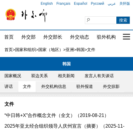
English
Français
Español
Русский
عربي
关怀版
首页
外交部
外交部长
外交动态
驻外机构
国家
首页
>
国家和组织
>
国家（地区）
>
亚洲
>
韩国
>文件
韩国
国家概况
双边关系
相关新闻
发言人有关谈话
讲话
文件
外交机构信息
驻外报道
外交掠影
文件
“中日韩+X”合作概念文件（全文）（2019-08-21）
2025年亚太经合组织领导人庆州宣言（摘要）（2025-11-