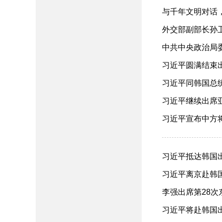
与千年文明对话，
外交部副部长孙卫
中共中央政治局委
02）
习近平圆满结束出
习近平同韩国总统李
习近平继续出席亚
习近平宣布中方将
习近平抵达韩国出
习近平离京赴韩国
李强出席第28次东
习近平将赴韩国出