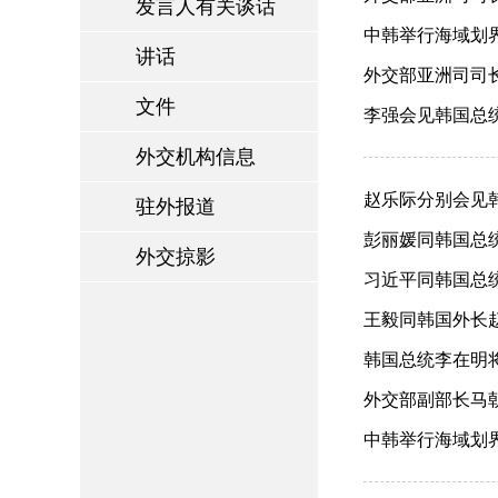
发言人有关谈话
中韩举行海域划界
讲话
外交部亚洲司司长
文件
李强会见韩国总统李
外交机构信息
赵乐际分别会见韩
驻外报道
彭丽媛同韩国总统夫
外交掠影
习近平同韩国总统李
王毅同韩国外长赵显
韩国总统李在明将访
外交部副部长马朝
中韩举行海域划界