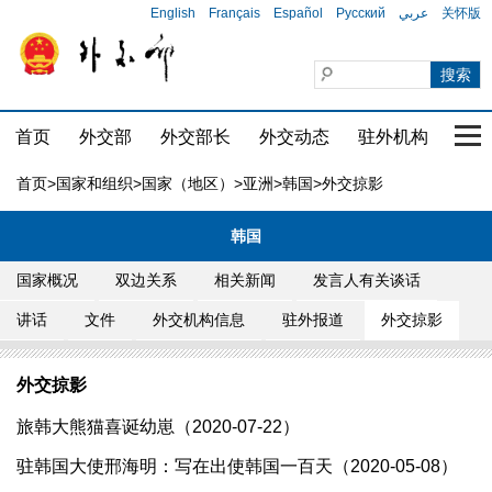
English
Français
Español
Русский
عربي
关怀版
首页
外交部
外交部长
外交动态
驻外机构
国家
首页
>
国家和组织
>
国家（地区）
>
亚洲
>
韩国
>外交掠影
韩国
国家概况
双边关系
相关新闻
发言人有关谈话
讲话
文件
外交机构信息
驻外报道
外交掠影
外交掠影
旅韩大熊猫喜诞幼崽（2020-07-22）
驻韩国大使邢海明：写在出使韩国一百天（2020-05-08）