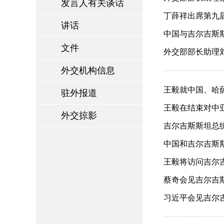
发言人有关谈话
丁薛祥出席第九届
讲话
中国与吉尔吉斯斯坦
文件
外交部部长助理刘
外交机构信息
王毅就中国、哈
驻外报道
（2026-04-23）
王毅在结束对中亚
外交掠影
吉尔吉斯斯坦总统扎
中国和吉尔吉斯斯
王毅将访问吉尔吉
蔡奇会见吉尔吉斯斯
习近平会见吉尔吉斯