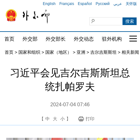
English
Français
Español
Русский
عربي
关怀版
首页
外交部
外交部长
外交动态
驻外机构
国家
首页
>
国家和组织
>
国家（地区）
>
亚洲
>
吉尔吉斯斯坦
>
相关新闻
习近平会见吉尔吉斯斯坦总
统扎帕罗夫
2024-07-04 07:46
【
中
大
小
】
打印