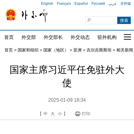
English
Français
Español
Русский
عربي
关怀版
首页
外交部
外交部长
外交动态
驻外机构
国家
首页
>
国家和组织
>
国家（地区）
>
亚洲
>
吉尔吉斯斯坦
>
相关新闻
国家主席习近平任免驻外大
使
2025-01-09 18:34
【
中
大
小
】
打印