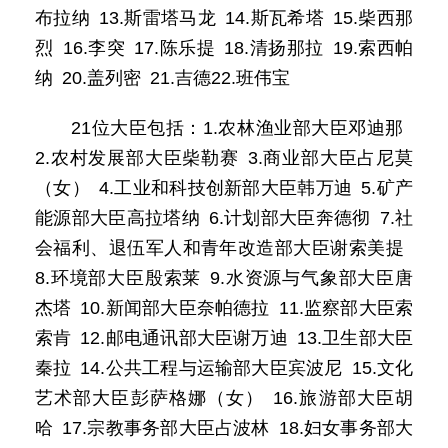
布拉纳 13.斯雷塔马龙 14.斯瓦希塔 15.柴西那
烈 16.李突 17.陈乐提 18.清扬那拉 19.索西帕
纳 20.盖列密 21.吉德22.班伟宝
21位大臣包括：1.农林渔业部大臣邓迪那
2.农村发展部大臣柴勒赛 3.商业部大臣占尼莫
（女） 4.工业和科技创新部大臣韩万迪 5.矿产
能源部大臣高拉塔纳 6.计划部大臣奔德彻 7.社
会福利、退伍军人和青年改造部大臣谢索美提
8.环境部大臣殷索莱 9.水资源与气象部大臣唐
杰塔 10.新闻部大臣奈帕德拉 11.监察部大臣索
索肯 12.邮电通讯部大臣谢万迪 13.卫生部大臣
秦拉 14.公共工程与运输部大臣宾波尼 15.文化
艺术部大臣彭萨格娜（女） 16.旅游部大臣胡
哈 17.宗教事务部大臣占波林 18.妇女事务部大