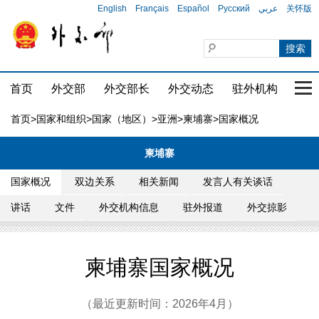
English
Français
Español
Русский
عربي
关怀版
首页
外交部
外交部长
外交动态
驻外机构
国家
首页
>
国家和组织
>
国家（地区）
>
亚洲
>
柬埔寨
>国家概况
柬埔寨
国家概况
双边关系
相关新闻
发言人有关谈话
讲话
文件
外交机构信息
驻外报道
外交掠影
柬埔寨国家概况
（最近更新时间：2026年4月）