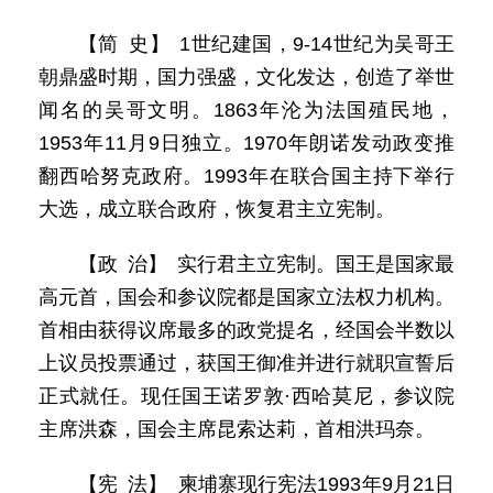
【简 史】 1世纪建国，9-14世纪为吴哥王
朝鼎盛时期，国力强盛，文化发达，创造了举世
闻名的吴哥文明。1863年沦为法国殖民地，
1953年11月9日独立。1970年朗诺发动政变推
翻西哈努克政府。1993年在联合国主持下举行
大选，成立联合政府，恢复君主立宪制。
【政 治】 实行君主立宪制。国王是国家最
高元首，国会和参议院都是国家立法权力机构。
首相由获得议席最多的政党提名，经国会半数以
上议员投票通过，获国王御准并进行就职宣誓后
正式就任。现任国王诺罗敦·西哈莫尼，参议院
主席洪森，国会主席昆索达莉，首相洪玛奈。
【宪 法】 柬埔寨现行宪法1993年9月21日