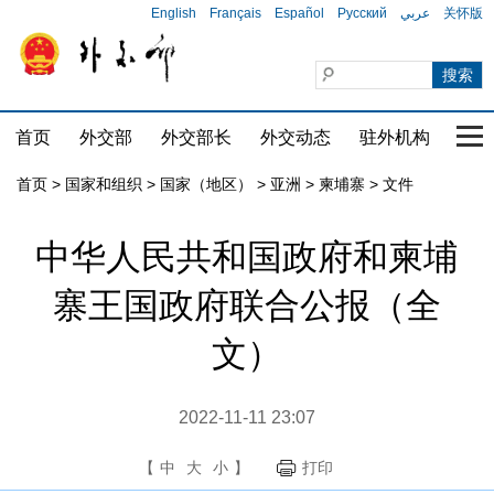
English
Français
Español
Русский
عربي
关怀版
首页
外交部
外交部长
外交动态
驻外机构
国家
首页
>
国家和组织
>
国家（地区）
>
亚洲
>
柬埔寨
>
文件
中华人民共和国政府和柬埔
寨王国政府联合公报（全
文）
2022-11-11 23:07
【
中
大
小
】
打印