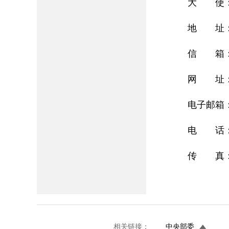
大 使：曹
地 址：Buil
信 箱：P.
网 址
电子邮箱
电 话：00
传 真：00
相关链接：
中央部委