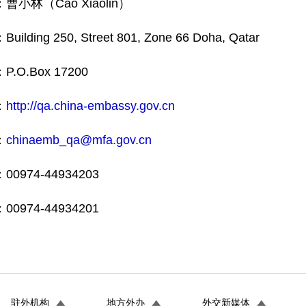
小林（Cao Xiaolin）
ding 250, Street 801, Zone 66 Doha, Qatar
O.Box 17200
：
http://qa.china-embassy.gov.cn
：
chinaemb_qa@mfa.gov.cn
974-44934203
974-44934201
驻外机构
地方外办
外交新媒体