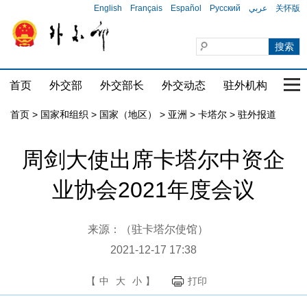
English
Français
Español
Русский
عربي
关怀版
首页
外交部
外交部长
外交动态
驻外机构
国家
首页
>
国家和组织
>
国家（地区）
>
亚洲
>
卡塔尔
>
驻外报道
周剑大使出席卡塔尔中资企
业协会2021年度会议
来源：（驻卡塔尔使馆）
2021-12-17 17:38
【
中
大
小
】
打印