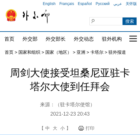
English
Français
Español
Русский
عربي
关怀版
首页
外交部
外交部长
外交动态
驻外机构
国家
首页
>
国家和组织
>
国家（地区）
>
亚洲
>
卡塔尔
>
驻外报道
周剑大使接受坦桑尼亚驻卡
塔尔大使到任拜会
来源：（驻卡塔尔使馆）
2021-12-23 20:43
【
中
大
小
】
打印