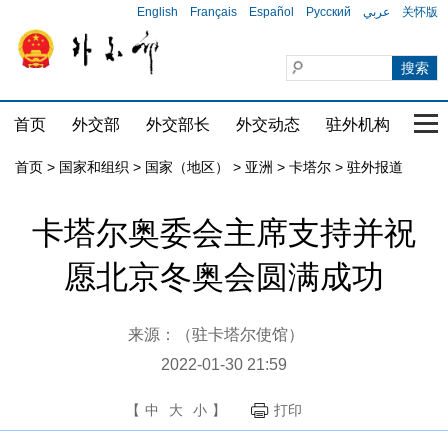
English
Français
Español
Русский
عربي
关怀版
首页
外交部
外交部长
外交动态
驻外机构
国家
首页
>
国家和组织
>
国家（地区）
>
亚洲
>
卡塔尔
>
驻外报道
卡塔尔奥委会主席支持并祝
愿北京冬奥会圆满成功
来源：（驻卡塔尔使馆）
2022-01-30 21:59
【
中
大
小
】
打印