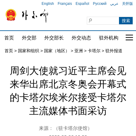
English
Français
Español
Русский
عربي
关怀版
首页
外交部
外交部长
外交动态
驻外机构
国家
首页
>
国家和组织
>
国家（地区）
>
亚洲
>
卡塔尔
>
驻外报道
周剑大使就习近平主席会见
来华出席北京冬奥会开幕式
的卡塔尔埃米尔接受卡塔尔
主流媒体书面采访
来源：（驻卡塔尔使馆）