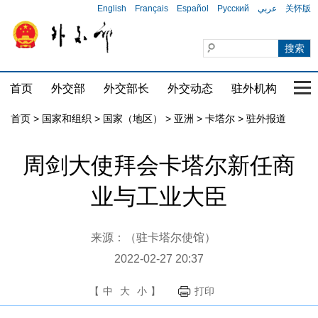
English
Français
Español
Русский
عربي
关怀版
首页
外交部
外交部长
外交动态
驻外机构
国家
首页
>
国家和组织
>
国家（地区）
>
亚洲
>
卡塔尔
>
驻外报道
周剑大使拜会卡塔尔新任商
业与工业大臣
来源：（驻卡塔尔使馆）
2022-02-27 20:37
【
中
大
小
】
打印