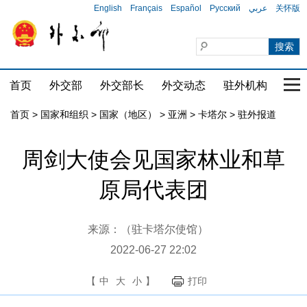
English
Français
Español
Русский
عربي
关怀版
首页
外交部
外交部长
外交动态
驻外机构
国家
首页
>
国家和组织
>
国家（地区）
>
亚洲
>
卡塔尔
>
驻外报道
周剑大使会见国家林业和草
原局代表团
来源：（驻卡塔尔使馆）
2022-06-27 22:02
【
中
大
小
】
打印