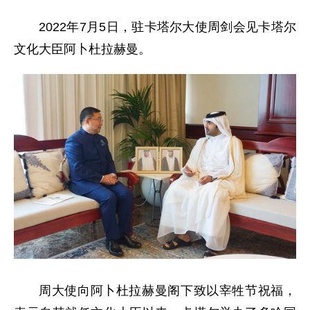
2022年7月5日，驻卡塔尔大使周剑会见卡塔尔
文化大臣阿卜杜拉赫曼。
周大使向阿卜杜拉赫曼阁下致以宰牲节祝福，