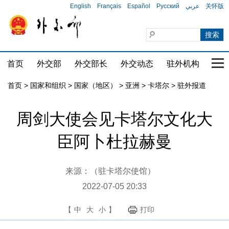
English
Français
Español
Русский
عربي
关怀版
首页
外交部
外交部长
外交动态
驻外机构
国家
首页
>
国家和组织
>
国家（地区）
>
亚洲
>
卡塔尔
>
驻外报道
周剑大使会见卡塔尔文化大
臣阿卜杜拉赫曼
来源：（驻卡塔尔使馆）
2022-07-05 20:33
【
中
大
小
】
打印