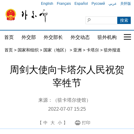
English
Français
Español
Русский
عربي
关怀版
首页
外交部
外交部长
外交动态
驻外机构
国家
首页
>
国家和组织
>
国家（地区）
>
亚洲
>
卡塔尔
>
驻外报道
周剑大使向卡塔尔人民祝贺
宰牲节
来源：（驻卡塔尔使馆）
2022-07-07 15:25
【
中
大
小
】
打印