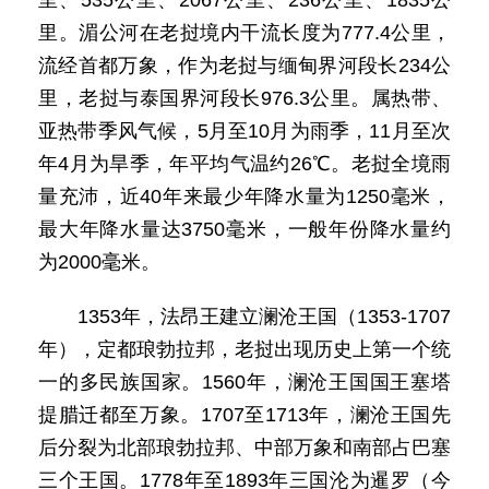
里、535公里、2067公里、236公里、1835公
里。湄公河在老挝境内干流长度为777.4公里，
流经首都万象，作为老挝与缅甸界河段长234公
里，老挝与泰国界河段长976.3公里。属热带、
亚热带季风气候，5月至10月为雨季，11月至次
年4月为旱季，年平均气温约26℃。老挝全境雨
量充沛，近40年来最少年降水量为1250毫米，
最大年降水量达3750毫米，一般年份降水量约
为2000毫米。
1353年，法昂王建立澜沧王国（1353-1707
年），定都琅勃拉邦，老挝出现历史上第一个统
一的多民族国家。1560年，澜沧王国国王塞塔
提腊迁都至万象。1707至1713年，澜沧王国先
后分裂为北部琅勃拉邦、中部万象和南部占巴塞
三个王国。1778年至1893年三国沦为暹罗（今