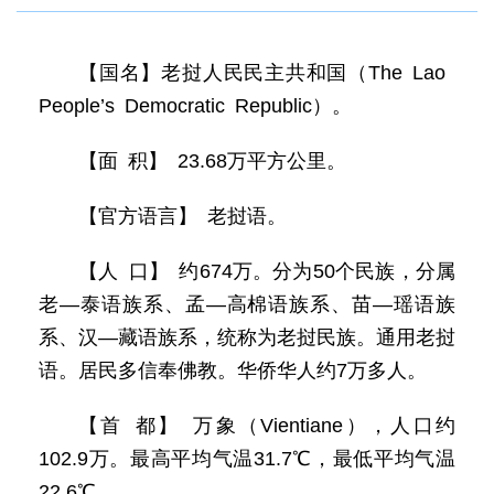
【国名】老挝人民民主共和国（The Lao
People’s Democratic Republic）。
【面 积】 23.68万平方公里。
【官方语言】 老挝语。
【人 口】 约674万。分为50个民族，分属
老—泰语族系、孟—高棉语族系、苗—瑶语族
系、汉—藏语族系，统称为老挝民族。通用老挝
语。居民多信奉佛教。华侨华人约7万多人。
【首 都】 万象（Vientiane），人口约
102.9万。最高平均气温31.7℃，最低平均气温
22.6℃。