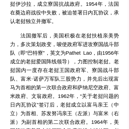
挝伊沙拉，成立寮国抗战政府。1954年，法国
在奠边府战役中失败，被迫签署日内瓦协议，承
认老挝独立并撤军。
法国撤军后，美国积极在老挝扶植亲美势
力，多次策划政变，唆使政府军进攻寮国战斗部
队（即“巴特寮”，英文为Pathet Lao，由1956年
成立的老挝爱国阵线领导），力图控制老挝。老
挝国内一度存在老挝王国政府军、寮国战斗部
队、富米·诺萨万军队三股势力，并先后出现富
马为首相的第一次联合政府和萨纳尼空政府、富
米政府、文翁政府。1962年，“关于老挝问题的
日内瓦协议”签订后，老挝成立以富马亲王（中
立）为首相、苏发努冯亲王（左派）与富米（右
派）为副首相的第二次联合政府。1964年，美