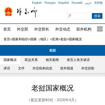
English
Français
Español
Русский
عربي
关怀版
首页
外交部
外交部长
外交动态
驻外机构
国家
首页
>
国家和组织
>
国家（地区）
>
亚洲
>
老挝
>国家概况
老挝
国家概况
双边关系
相关新闻
发言人有关谈话
讲话
文件
外交机构信息
驻外报道
外交掠影
老挝国家概况
（最近更新时间：2026年4月）