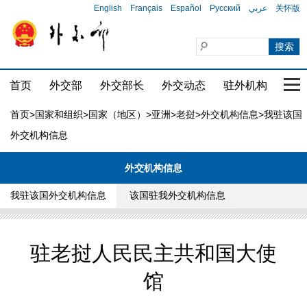
English
Français
Español
Русский
عربي
关怀版
首页
外交部
外交部长
外交动态
驻外机构
国家
首页
>
国家和组织
>
国家（地区）
>
亚洲
>
老挝
>
外交机构信息
>我驻该国
外交机构信息
外交机构信息
我驻该国外交机构信息
该国驻我外交机构信息
驻老挝人民民主共和国大使
馆