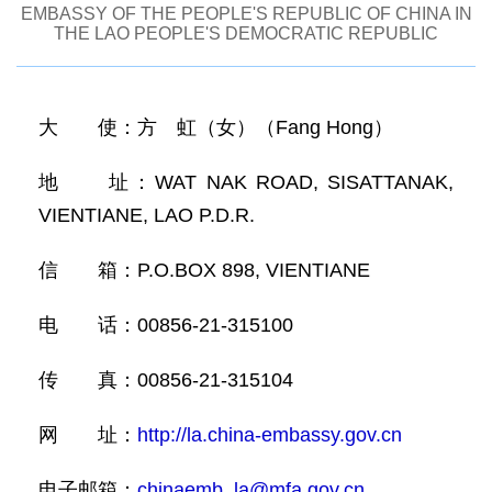
EMBASSY OF THE PEOPLE'S REPUBLIC OF CHINA IN
THE LAO PEOPLE'S DEMOCRATIC REPUBLIC
大 使：方 虹（女）（Fang Hong）
地 址：WAT NAK ROAD, SISATTANAK,
VIENTIANE, LAO P.D.R.
信 箱：P.O.BOX 898, VIENTIANE
电 话：00856-21-315100
传 真：00856-21-315104
网 址：
http://la.china-embassy.gov.cn
电子邮箱：
chinaemb_la@mfa.gov.cn