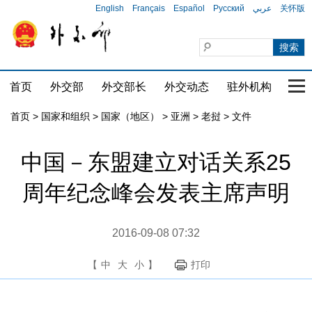
English
Français
Español
Русский
عربي
关怀版
首页
外交部
外交部长
外交动态
驻外机构
国家
首页
>
国家和组织
>
国家（地区）
>
亚洲
>
老挝
>
文件
中国－东盟建立对话关系25
周年纪念峰会发表主席声明
2016-09-08 07:32
【
中
大
小
】
打印