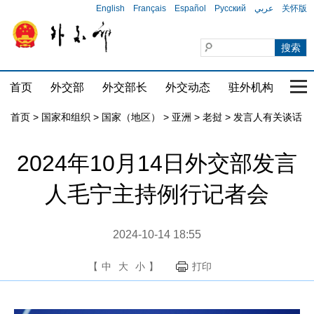
English
Français
Español
Русский
عربي
关怀版
首页
外交部
外交部长
外交动态
驻外机构
国家
首页
>
国家和组织
>
国家（地区）
>
亚洲
>
老挝
>
发言人有关谈话
2024年10月14日外交部发言
人毛宁主持例行记者会
2024-10-14 18:55
【
中
大
小
】
打印