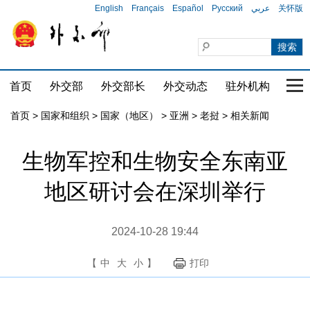
English
Français
Español
Русский
عربي
关怀版
首页
外交部
外交部长
外交动态
驻外机构
国家
首页
>
国家和组织
>
国家（地区）
>
亚洲
>
老挝
>
相关新闻
生物军控和生物安全东南亚
地区研讨会在深圳举行
2024-10-28 19:44
【
中
大
小
】
打印