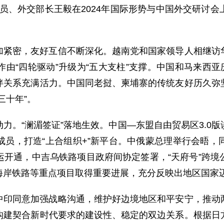
治局委员、外交部长王毅在2024年国际形势与中国外交研
加紧密，友好互信不断深化。越南党和国家领导人相继访
由“四轮驱动”升级为“五大支柱”支撑。中国和马来西亚
伴关系充满活力。中国同老挝、柬埔寨的传统友好历久弥
三十年”。
力。“澜湄签证”落地生效。中国—东盟自由贸易区3.0
成员，打造“上合组织+”新平台。中俄蒙总理举行会晤，
运开通，中吉乌铁路项目政府间协定签署，“天府号”跨境
海岸铁路等重点项目取得重要进展，充分反映出地区国家
中印同意加强战略沟通，维护好边境地区和平安宁，推动
构建契合新时代要求的建设性、稳定的双边关系。根据日