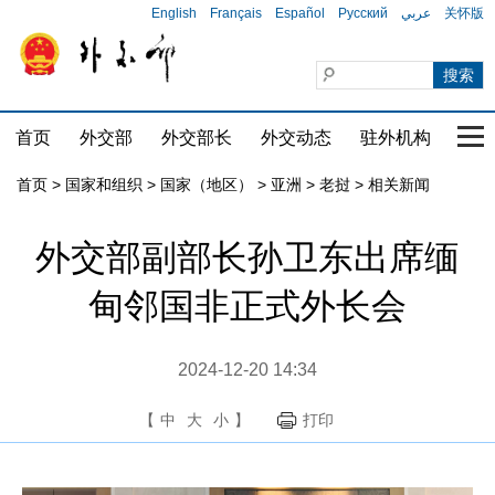
English
Français
Español
Русский
عربي
关怀版
首页
外交部
外交部长
外交动态
驻外机构
国家
首页
>
国家和组织
>
国家（地区）
>
亚洲
>
老挝
>
相关新闻
外交部副部长孙卫东出席缅
甸邻国非正式外长会
2024-12-20 14:34
【
中
大
小
】
打印