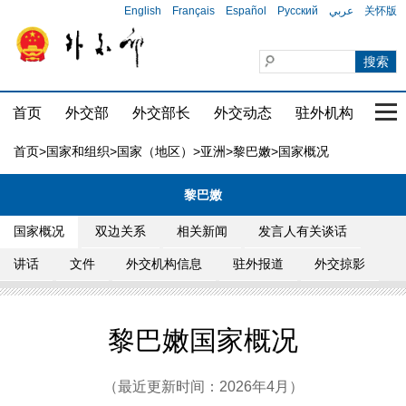
English
Français
Español
Русский
عربي
关怀版
首页
外交部
外交部长
外交动态
驻外机构
国家
首页
>
国家和组织
>
国家（地区）
>
亚洲
>
黎巴嫩
>国家概况
黎巴嫩
国家概况
双边关系
相关新闻
发言人有关谈话
讲话
文件
外交机构信息
驻外报道
外交掠影
黎巴嫩国家概况
（最近更新时间：2026年4月）