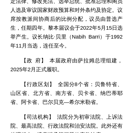
定法律、修改宪法、选举总统、批准总理和阁员
人选及审议国家财政预算和对外条约及协定。议
席按教派间协商后的比例分配，议员由普选产
生，任期四年。黎本届议会于2022年5月15日选
举产生。议长纳比·贝里（Nabih Barri）于1992
年11月当选，连任至今。
【政 府】 本届政府由萨拉姆总理组建，
2025年2月正式履职。
【行政区划】 全国分8个省：贝鲁特省、
山区省、北方省、南方省、贝卡省、纳巴蒂耶
省、阿卡省、巴尔贝克—希尔米勒省。
【司法机构】 法院分为初审法院、上诉法
院、最高法院、行政法院和治安法院。此外还有