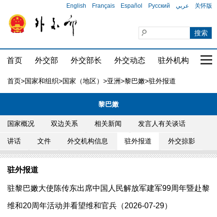
English
Français
Español
Русский
عربي
关怀版
首页
外交部
外交部长
外交动态
驻外机构
国家
首页
>
国家和组织
>
国家（地区）
>
亚洲
>
黎巴嫩
>驻外报道
黎巴嫩
国家概况
双边关系
相关新闻
发言人有关谈话
讲话
文件
外交机构信息
驻外报道
外交掠影
驻外报道
驻黎巴嫩大使陈传东出席中国人民解放军建军99周年暨赴黎
维和20周年活动并看望维和官兵（2026-07-29）