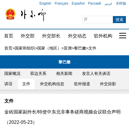
English
Français
Español
Русский
عربي
关怀版
首页
外交部
外交部长
外交动态
驻外机构
国家
首页
>
国家和组织
>
国家（地区）
>
亚洲
>
黎巴嫩
>文件
黎巴嫩
国家概况
双边关系
相关新闻
发言人有关谈话
讲话
文件
外交机构信息
驻外报道
外交掠影
文件
金砖国家副外长/特使中东北非事务磋商视频会议联合声明
（2022-05-23）