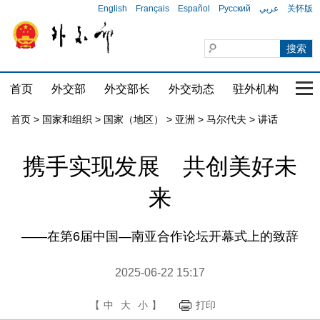
English
Français
Español
Русский
عربي
关怀版
首页
外交部
外交部长
外交动态
驻外机构
国家
首页
>
国家和组织
>
国家（地区）
>
亚洲
>
马尔代夫
>
讲话
携手实现发展 共创美好未
来
——在第6届中国—南亚合作论坛开幕式上的致辞
2025-06-22 15:17
【
中
大
小
】
打印