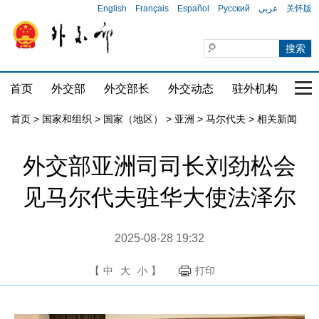
English
Français
Español
Русский
عربي
关怀版
首页
外交部
外交部长
外交动态
驻外机构
国家
首页
>
国家和组织
>
国家（地区）
>
亚洲
>
马尔代夫
>
相关新闻
外交部亚洲司司长刘劲松会
见马尔代夫驻华大使法泽尔
2025-08-28 19:32
【
中
大
小
】
打印