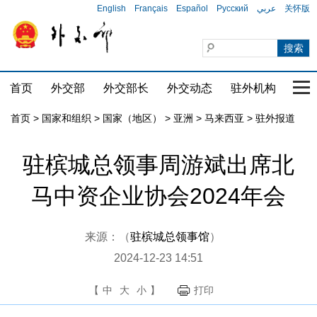
English
Français
Español
Русский
عربي
关怀版
首页
外交部
外交部长
外交动态
驻外机构
国家
首页
>
国家和组织
>
国家（地区）
>
亚洲
>
马来西亚
>
驻外报道
驻槟城总领事周游斌出席北
马中资企业协会2024年会
来源：（
驻槟城总领事馆
）
2024-12-23 14:51
【
中
大
小
】
打印