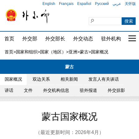
English
Français
Español
Русский
عربي
关怀版
首页
外交部
外交部长
外交动态
驻外机构
国家
首页
>
国家和组织
>
国家（地区）
>
亚洲
>
蒙古
>国家概况
蒙古
国家概况
双边关系
相关新闻
发言人有关谈话
讲话
文件
外交机构信息
驻外报道
外交掠影
蒙古国家概况
（最近更新时间：2026年4月）