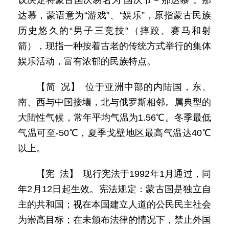
议决定将蒙古国庆易名为“国庆节－那达慕”。那
达慕，蒙语意为“游戏”、“娱乐”，原指蒙古民族
历史悠久的“男子三竞技”（摔跤、赛马和射
箭），现指一种按着古老的传统方式举行的集体
娱乐活动，富有浓郁的民族特点。
【简 况】 位于亚洲中部的内陆国，东、
南、西与中国接壤，北与俄罗斯相邻。属典型的
大陆性气候，常年平均气温为1.56℃。冬季最低
气温可至-50℃，夏季戈壁地区最高气温达40℃
以上。
【宪 法】 现行宪法于1992年1月通过，同
年2月12日起生效。宪法规定：蒙古国是独立自
主的共和国；视在本国建立人道的公民民主社会
为崇高目标；在未颁布法律的情况下，禁止外国