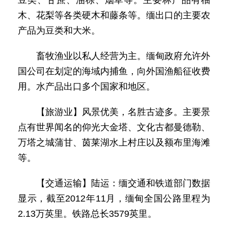
豆类、甘蔗、油棕、烟草等。主要林产品有柚
木、花梨等各类硬木和藤条等。缅出口的主要农
产品为豆类和大米。
畜牧渔业以私人经营为主。缅甸政府允许外
国公司在划定的海域内捕鱼，向外国渔船征收费
用。水产品出口多个国家和地区。
【旅游业】风景优美，名胜古迹多。主要景
点有世界闻名的仰光大金塔、文化古都曼德勒、
万塔之城蒲甘、茵莱湖水上村庄以及额布里海滩
等。
【交通运输】陆运：缅交通和铁道部门数据
显示，截至2012年11月，缅甸全国公路里程为
2.13万英里。铁路总长3579英里。