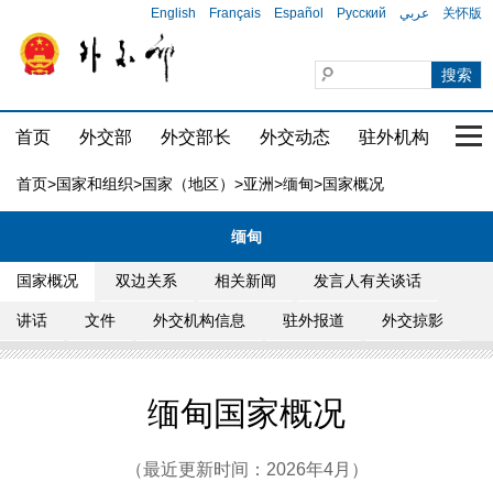
English
Français
Español
Русский
عربي
关怀版
首页
外交部
外交部长
外交动态
驻外机构
国家
首页
>
国家和组织
>
国家（地区）
>
亚洲
>
缅甸
>国家概况
缅甸
国家概况
双边关系
相关新闻
发言人有关谈话
讲话
文件
外交机构信息
驻外报道
外交掠影
缅甸国家概况
（最近更新时间：2026年4月）