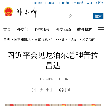
English
Français
Español
Русский
عربي
关怀版
首页
外交部
外交部长
外交动态
驻外机构
国家
首页
>
国家和组织
>
国家（地区）
>
亚洲
>
尼泊尔
>
相关新闻
习近平会见尼泊尔总理普拉
昌达
2023-09-23 19:04
【
中
大
小
】
打印