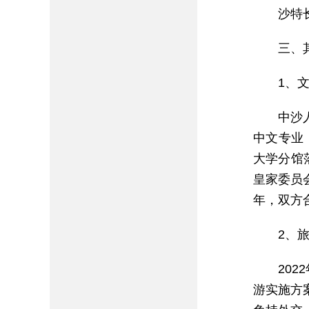
沙特
三、
1、
中沙
中文专业
大学分馆
皇家委员
年，双方
2、
20
游实施方