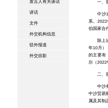
发言人有关谈话
一、
讲话
中沙
系。20
文件
伯国家合
外交机构信息
除上
驻外报道
年10月）
的主要有：
外交掠影
尔（2022
二、
中沙
中沙贸易额
属及其制