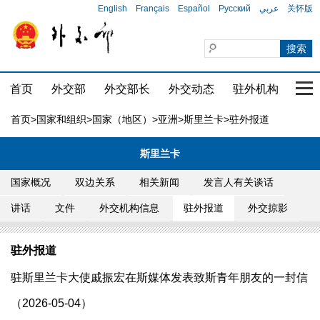
English
Français
Español
Русский
عربي
关怀版
首页
外交部
外交部长
外交动态
驻外机构
国家
首页
>
国家和组织
>
国家（地区）
>
亚洲
>
斯里兰卡
>驻外报道
斯里兰卡
国家概况
双边关系
相关新闻
发言人有关谈话
讲话
文件
外交机构信息
驻外报道
外交掠影
驻外报道
驻斯里兰卡大使戚振宏在斯媒体发表致斯青年朋友的一封信
（2026-05-04）