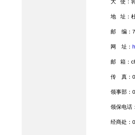
大 使：郭志
地 址：杜尚
邮 编：73
网 址：
h
邮 箱：chi
传 真：009
领事部：009
领保电话：0
经商处：009