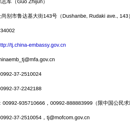
军（Guo Zhijun）
别市鲁达基大街143号（Dushanbe, Rudaki ave., 143
4002
ttp://tj.china-embassy.gov.cn
naemb_tj@mfa.gov.cn
92-37-2510024
92-37-2242188
0992-935710666，00992-888883999（限中国公
92-37-2510054，tj@mofcom.gov.cn