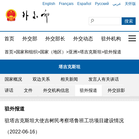
English
Français
Español
Русский
عربي
关怀版
首页
外交部
外交部长
外交动态
驻外机构
国家
首页
>
国家和组织
>
国家（地区）
>
亚洲
>
塔吉克斯坦
>驻外报道
塔吉克斯坦
国家概况
双边关系
相关新闻
发言人有关谈话
讲话
文件
外交机构信息
驻外报道
外交掠影
驻外报道
驻塔吉克斯坦大使吉树民考察塔鲁班工坊项目建设情况
（2022-06-16）