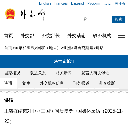
English
Français
Español
Русский
عربي
关怀版
首页
外交部
外交部长
外交动态
驻外机构
国家
首页
>
国家和组织
>
国家（地区）
>
亚洲
>
塔吉克斯坦
>讲话
塔吉克斯坦
国家概况
双边关系
相关新闻
发言人有关谈话
讲话
文件
外交机构信息
驻外报道
外交掠影
讲话
王毅在结束对中亚三国访问后接受中国媒体采访（2025-11-
23）