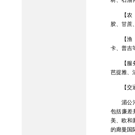
材、石油
【农
胶、甘蔗
【渔
卡、普吉
【服
芭提雅、
【交
湄公
包括廉差
美、欧和
的廊曼国