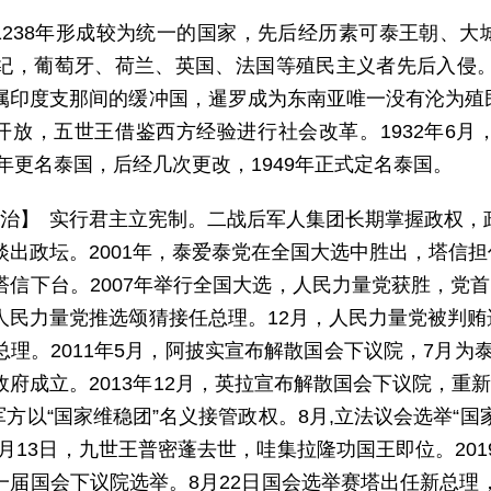
1238年形成较为统一的国家，先后经历素可泰王朝、
世纪，葡萄牙、荷兰、英国、法国等殖民主义者先后入侵。
属印度支那间的缓冲国，暹罗成为东南亚唯一没有沦为殖
开放，五世王借鉴西方经验进行社会改革。1932年6
9年更名泰国，后经几次更改，1949年正式定名泰国。
 治】 实行君主立宪制。二战后军人集团长期掌握政权，政
出政坛。2001年，泰爱泰党在全国大选中胜出，塔信担任
塔信下台。2007年举行全国大选，人民力量党获胜，党首
人民力量党推选颂猜接任总理。12月，人民力量党被判
总理。2011年5月，阿披实宣布解散国会下议院，7月为
政府成立。2013年12月，英拉宣布解散国会下议院，重新
,军方以“国家维稳团”名义接管政权。8月,立法议会选举“
10月13日，九世王普密蓬去世，哇集拉隆功国王即位。201
一届国会下议院选举。8月22日国会选举赛塔出任新总理，