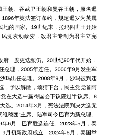
大城王朝、吞武里王朝和曼谷王朝，原名暹
1896年英法签订条约，规定暹罗为英属
民地的国家。19世纪末，拉玛四世王开始
月，民党发动政变，改君主专制为君主立宪
府一度更迭频仍。20世纪90年代开始，
总理，2005年连任。2006年9月发生军
沙玛出任总理。2008年9月，沙玛被判违
贿选，予以解散，颂猜下台，民主党党首阿
泰党在大选中赢得国会下议院过半议席。8
大选。2014年3月，宪法法院判决大选无
国家维稳团”主席、陆军司令巴育为新总理。
9年6月，巴育胜选连任。2023年5月，泰
9月初新政府成立。2024年5月，泰国举