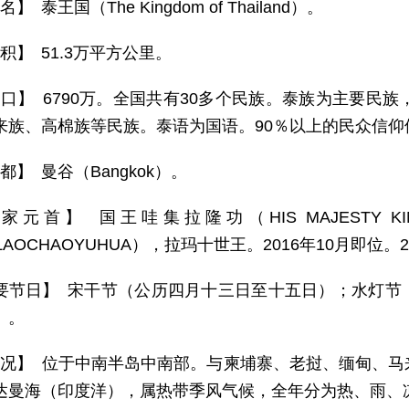
名】 泰王国（The Kingdom of Thailand）。
积】 51.3万平方公里。
 口】 6790万。全国共有30多个民族。泰族为主要民
来族、高棉族等民族。泰语为国语。90％以上的民众信仰
都】 曼谷（Bangkok）。
元首】 国王哇集拉隆功（HIS MAJESTY KING M
AKLAOCHAOYUHUA），拉玛十世王。2016年10月即位
要节日】 宋干节（公历四月十三日至十五日）；水灯节
）。
 况】 位于中南半岛中南部。与柬埔寨、老挝、缅甸、
达曼海（印度洋），属热带季风气候，全年分为热、雨、凉