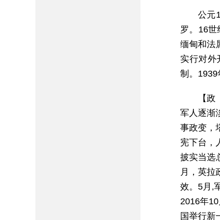
公元
罗。16
缅甸和法
实行对外
制。193
【政
军人逐渐淡
事政变，
宪下台，
披实当选
月，英拉
效。5月
2016年
国举行新