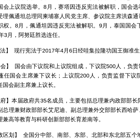
国会上议院选举。8月，赛塔因违反宪法被解职，国会选举
受理佩通坦总理同柬埔寨人民党主席、参议院主席洪森通
职权。8月，佩通坦因违反宪法被解职。9月，泰国国会
6年3月，阿努廷胜选连任。
 法】 现行宪法于2017年4月6日经哇集拉隆功国王御准
 会】 国会由下议院和上议院组成，下议院500人，负责
蓬任国会主席兼下议长；上议院200人，负责监督下议院
任国会副主席兼上议长。
 府】本届政府共35名成员，主要包括总理兼内政部部
副总理兼财政部部长艾尼迪、副总理兼外交部部长西哈萨
理兼高等教育与科研创新部部长育差南等。
政区划】 全国分中部、南部、东部、北部和东北部五个