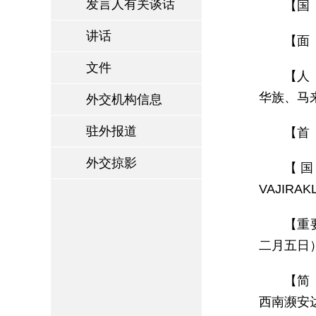
发言人有关谈话
【国 
讲话
【面 
文件
【人
华族、马
外交机构信息
驻外报道
【首 
外交掠影
【国家
VAJIR
【重
二月五日
【简
西南濒安