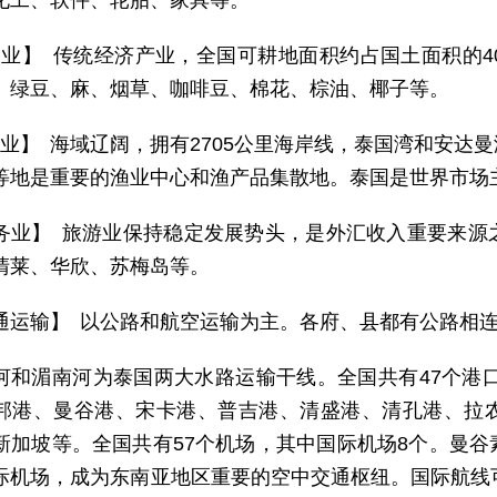
化工、软件、轮胎、家具等。
 业】 传统经济产业，全国可耕地面积约占国土面积的
、绿豆、麻、烟草、咖啡豆、棉花、棕油、椰子等。
 业】 海域辽阔，拥有2705公里海岸线，泰国湾和安达
等地是重要的渔业中心和渔产品集散地。泰国是世界市场
务业】 旅游业保持稳定发展势头，是外汇收入重要来源
清莱、华欣、苏梅岛等。
通运输】 以公路和航空运输为主。各府、县都有公路相
河和湄南河为泰国两大水路运输干线。全国共有47个港口
邦港、曼谷港、宋卡港、普吉港、清盛港、清孔港、拉
新加坡等。全国共有57个机场，其中国际机场8个。曼
际机场，成为东南亚地区重要的空中交通枢纽。国际航线