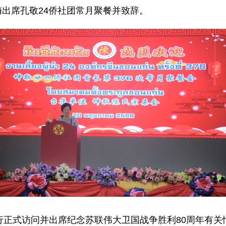
红梅出席孔敬24侨社团常月聚餐并致辞。
行正式访问并出席纪念苏联伟大卫国战争胜利80周年有关