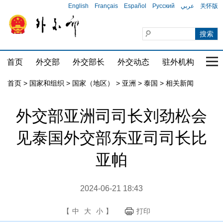
English
Français
Español
Русский
عربي
关怀版
首页
外交部
外交部长
外交动态
驻外机构
国家
首页
>
国家和组织
>
国家（地区）
>
亚洲
>
泰国
>
相关新闻
外交部亚洲司司长刘劲松会
见泰国外交部东亚司司长比
亚帕
2024-06-21 18:43
【
中
大
小
】
打印