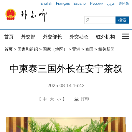
English
Français
Español
Русский
عربي
关怀版
首页
外交部
外交部长
外交动态
驻外机构
国家
首页
>
国家和组织
>
国家（地区）
>
亚洲
>
泰国
>
相关新闻
中柬泰三国外长在安宁茶叙
2025-08-14 16:42
【
中
大
小
】
打印