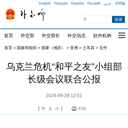
English
Français
Español
Русский
عربي
关怀版
首页
外交部
外交部长
外交动态
驻外机构
国家
首页
>
国家和组织
>
国家（地区）
>
亚洲
>
土耳其
>
文件
乌克兰危机“和平之友”小组部
长级会议联合公报
2024-09-28 12:51
【
中
大
小
】
打印